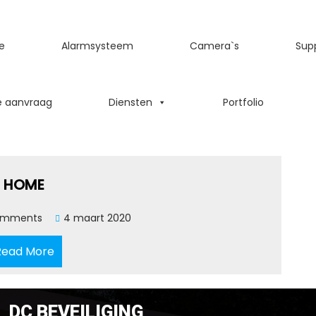
e
Alarmsysteem
Camera`s
Sup
e aanvraag
Diensten
Portfolio
HOME
omments
4 maart 2020
Read More
DC BEVEILIGING