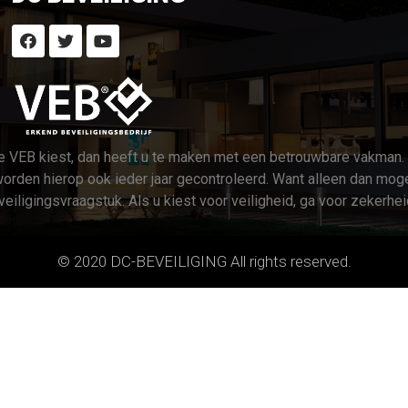
e VEB kiest, dan heeft u te maken met een betrouwbare vakman. Na
orden hierop ook ieder jaar gecontroleerd. Want alleen dan mog
eiligingsvraagstuk. Als u kiest voor veiligheid, ga voor zekerhe
© 2020 DC-BEVEILIGING All rights reserved.