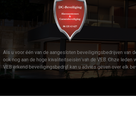
Als u voor één van de aangesloten beveiligingsbedrijven van d
ook nog aan de hoge kwaliteitseisen van de VEB. Onze leden w
VEB erkend beveiligingsbedrijf kan u advies geven over elk bev