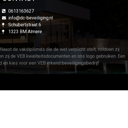
0613163627
info@dc-beveiliging.nl
Schubertstraat 6
1323 BM Almere
ast de vakdiploma’s die de wet verplicht stelt, voldoen zij
en zij de VEB kwaliteitsdocumenten en ons logo gebruiken. Een
id en kies voor een VEB erkend beveiligingsbedrijf.